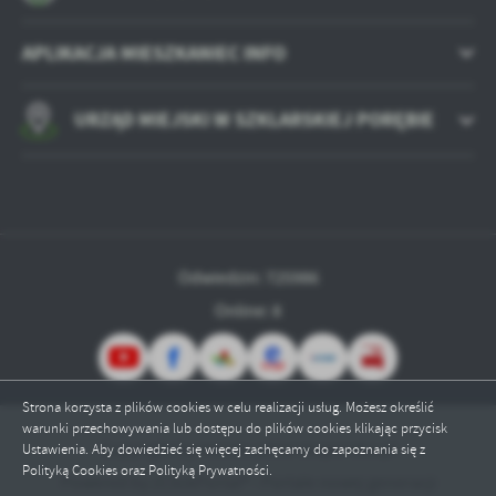
APLIKACJA MIESZKANIEC INFO
URZĄD MIEJSKI W SZKLARSKIEJ PORĘBIE
Odwiedzin: 725986
Online: 8
Strona korzysta z plików cookies w celu realizacji usług. Możesz określić
warunki przechowywania lub dostępu do plików cookies klikając przycisk
Copyright by miasto.szklarskaporeba.pl
Ustawienia. Aby dowiedzieć się więcej zachęcamy do zapoznania się z
Polityką Cookies oraz Polityką Prywatności.
Powered by
2ClickPortal® - Portale nowej generacji
ZAPISZ WYBRANE