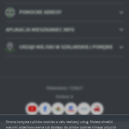
POMOCNE ADRESY
APLIKACJA MIESZKANIEC INFO
URZĄD MIEJSKI W SZKLARSKIEJ PORĘBIE
Odwiedzin: 725627
Online: 6
Strona korzysta z plików cookies w celu realizacji usług. Możesz określić
warunki przechowywania lub dostępu do plików cookies klikając przycisk