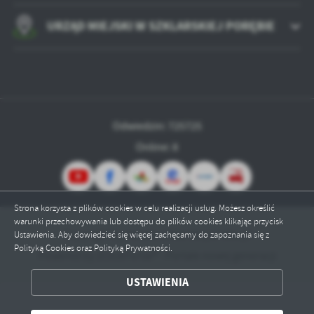
URZĄD MIEJSKI W SZKLARSKIEJ PORĘBIE
Odwiedzin: 725725
Online: 8
Strona korzysta z plików cookies w celu realizacji usług. Możesz określić
warunki przechowywania lub dostępu do plików cookies klikając przycisk
Copyright by miasto.szklarskaporeba.pl
Ustawienia. Aby dowiedzieć się więcej zachęcamy do zapoznania się z
Polityką Cookies oraz Polityką Prywatności.
Powered by
2ClickPortal® - Portale nowej generacji
ZAPISZ WYBRANE
USTAWIENIA
ODRZUĆ WSZYSTKIE