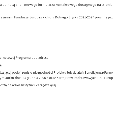
n. za pomocą anonimowego formularza kontaktowego dostępnego na stronie 
rażaniem Funduszy Europejskich dla Dolnego Śląska 2021-2027 prosimy pr
ternetowej Programu pod adresem:
e
ządzającej podejrzenia o niezgodności Projektu lub działań Beneficjenta/P
rku dnia 13 grudnia 2006 r. oraz Kartą Praw Podstawowych Unii Europejsk
tą na adres Instytucji Zarządzającej: