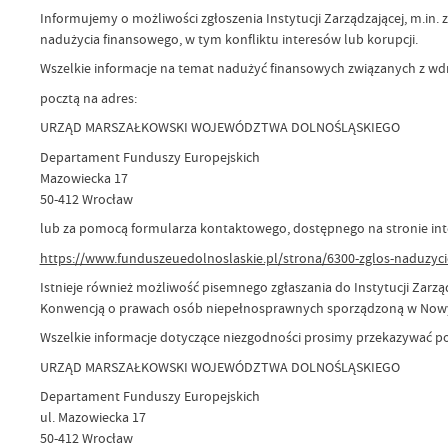
Informujemy o możliwości zgłoszenia Instytucji Zarządzającej, m.i
nadużycia finansowego, w tym konfliktu interesów lub korupcji.
Wszelkie informacje na temat nadużyć finansowych związanych z wd
pocztą na adres:
URZĄD MARSZAŁKOWSKI WOJEWÓDZTWA DOLNOŚLĄSKIEGO
Departament Funduszy Europejskich
Mazowiecka 17
50-412 Wrocław
lub za pomocą formularza kontaktowego, dostępnego na stronie in
https://www.funduszeuedolnoslaskie.pl/strona/6300-zglos-naduzyci
Istnieje również możliwość pisemnego zgłaszania do Instytucji Zar
Konwencją o prawach osób niepełnosprawnych sporządzoną w Nowym Jo
Wszelkie informacje dotyczące niezgodności prosimy przekazywać pocz
URZĄD MARSZAŁKOWSKI WOJEWÓDZTWA DOLNOŚLĄSKIEGO
Departament Funduszy Europejskich
ul. Mazowiecka 17
50-412 Wrocław